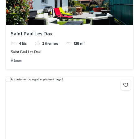
Saint Paul Les Dax
4
lits
2
thermes
138
m²
Saint Paul Les Dax
À louer