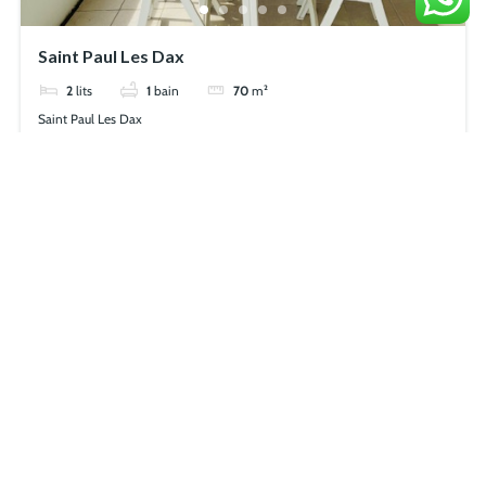
Saint Paul Les Dax
2
lits
1
bain
70
m²
Saint Paul Les Dax
Appartement
À louer