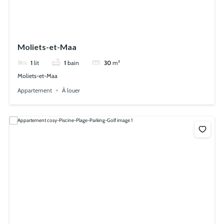
Moliets-et-Maa
1
lit
1
bain
30
m²
Moliets-et-Maa
Appartement
À louer