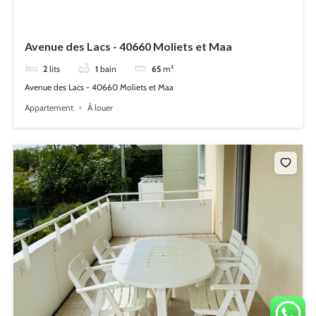
Avenue des Lacs - 40660 Moliets et Maa
2
lits
1
bain
65
m²
Avenue des Lacs - 40660 Moliets et Maa
Appartement
À louer