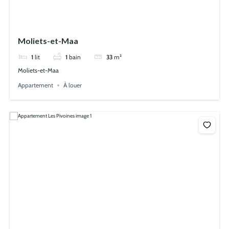
Moliets-et-Maa
1
lit
1
bain
33
m²
Moliets-et-Maa
Appartement
À louer