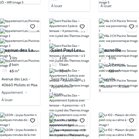
À louer
À louer
Avenue des Lacs
Saint Paul Les
Cauneille
- 40660 Moliets
Dax
2
lits
2
lits
3
lits
et Maa
1
bain
1
bain
2
thermes
65
m²
70
m²
120
m²
Avenue des Lacs -
Saint Paul Les Dax
Cauneille
40660 Moliets et Maa
Appartement
Maison
À louer
Appartement
À louer
À louer