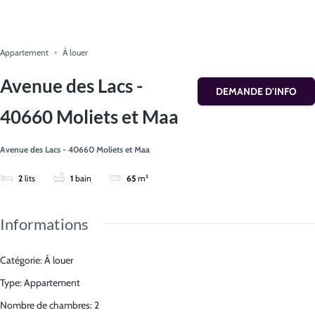
Appartement
À louer
Avenue des Lacs -
DEMANDE D'INFO
40660 Moliets et Maa
Avenue des Lacs - 40660 Moliets et Maa
2
lits
1
bain
65
m²
Informations
Catégorie
:
À louer
Type
:
Appartement
Nombre de chambres
:
2