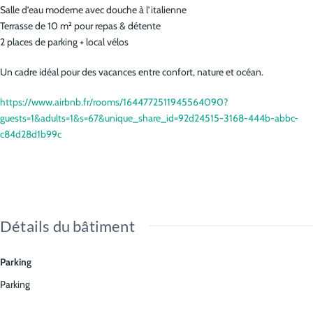
Salle d’eau moderne avec douche à l’italienne
Terrasse de 10 m² pour repas & détente
2 places de parking + local vélos
Un cadre idéal pour des vacances entre confort, nature et océan.
https://www.airbnb.fr/rooms/1644772511945564090?
guests=1&adults=1&s=67&unique_share_id=92d24515-3168-444b-abbc-
c84d28d1b99c
Détails du bâtiment
Parking
Parking