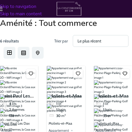
Skip to navigation
Skip to main content
Aménité :
Tout commerce
6 résultats
Trier par
Saint Paul Les
Moliets-et-Maa
Moliets-et-Maa
Dax
4
lits
1
lit
1
lit
2
thermes
1
bain
1
bain
138
m²
30
m²
33
m²
Saint Paul Les Dax
Moliets-et-Maa
Moliets-et-Maa
À louer
Appartement
Appartement