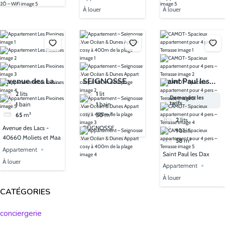
À louer
À louer
Avenue des Lacs
SEIGNOSSE
Saint Paul les
- 40660 Moliets
Dax
2
lits
1
lit
Demandez les
tarifs
et Maa
1
bain
1
bain
65
m²
30
m²
2
lits
Avenue des Lacs -
SEIGNOSSE
1
bain
40660 Moliets et Maa
58
m²
Appartement
Saint Paul les Dax
À louer
Appartement
À louer
CATÉGORIES
conciergerie